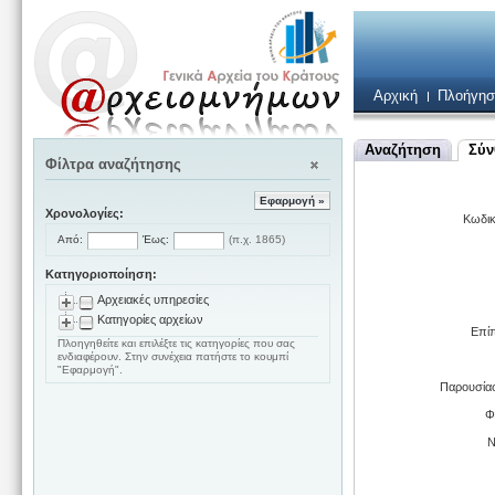
Αρχική
Πλοήγησ
Αναζήτηση
Σύν
Φίλτρα αναζήτησης
(x)
Χρονολογίες:
Κωδικ
Από:
Έως:
(π.χ. 1865)
Κατηγοριοποίηση:
Αρχειακές υπηρεσίες
Κατηγορίες αρχείων
Επί
Πλοηγηθείτε και επιλέξτε τις κατηγορίες που σας
ενδιαφέρουν. Στην συνέχεια πατήστε το κουμπί
"Εφαρμογή".
Παρουσίασ
Φ
Ν