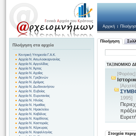
Αρχική
Πλοήγησ
Πλοήγηση
Συλλ
Πλοήγηση στα αρχεία
Κεντρική Υπηρεσία Γ.Α.Κ.
Αρχεία Ν. Αιτωλοακαρνανίας
Αρχεία Ν. Αργολίδας
ΤΑΞΙΝΟΜΙΚΟ 
Αρχεία Ν. Άρτας
Αρχεία Ν. Αχαΐας
[Φορέας
Αρχεία Ν. Γρεβενών
Ιστορικ
Αρχεία Ν. Δράμας
[Αρχεί
Αρχεία Ν. Δωδεκανήσου
ΣΥΜΒΟ
Αρχεία Ν. Ευβοίας
Αρχεία Ν. Ευρυτανίας
1995]
Αρχεία Ν. Ηλείας
Περιεχ
Αρχεία Ν. Ημαθίας
πράξεω
Αρχεία Ν. Ηρακλείου
Αρχεία Ν. Καβάλας
Ευρετή
Αρχεία Ν. Καρδίτσας
Αρχεία Ν. Καστοριάς
Αρχεία Ν. Κέρκυρας
Αρχεία Ν. Κεφαλληνίας
Στοιχεία περι