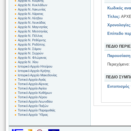
Αρχεία Ν. Κοζάνης
Αρχεία Ν. Κυκλάδων
Κωδικός ανα
Αρχεία Ν. Λακωνίας
Αρχεία Ν. Λάρισας
Τίτλος:
ΑΡΧΕ
Αρχεία Ν. Λέσβου
Αρχεία Ν. Λευκάδας
Χρονολογίες
Αρχεία Ν. Μαγνησίας
Αρχεία Ν. Μεσσηνίας
Επίπεδο περ
Αρχεία Ν. Πέλλας
Αρχεία Ν. Ρεθύμνης
Αρχεία Ν. Ροδόπης
ΠΕΔΙΟ ΠΕΡΙ
Αρχεία Ν. Σάμου
Αρχεία Ν. Σερρών
Παρουσίαση 
Αρχεία Ν. Φλώρινας
Αρχεία Ν. Χίου
Περιεχόμενα:
Ιστορικό Αρχείο Ηπείρου
Ιστορικό Αρχείο Κρήτης
Ιστορικό Αρχείο Μακεδονίας
ΠΕΔΙΟ ΣΥΜΠ
Τοπικό Αρχείο Αγιάς
Τοπικό Αρχείο Αίγινας
Εντοπισμός
Τοπικό Αρχείο Αιγίου
Τοπικό Αρχείο Κυθήρων
Τοπικό Αρχείο Λέρου
Τοπικό Αρχείο Λεωνιδίου
Τοπικό Αρχείο Παξών
Τοπικό Αρχείο Παραμυθιάς
Τοπικό Αρχείο Ύδρας