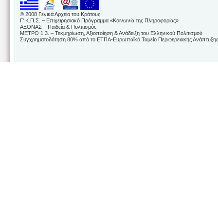
© 2008 Γενικά Αρχεία του Κράτους
Γ' Κ.Π.Σ. – Επιχειρησιακό Πρόγραμμα «Κοινωνία της Πληροφορίας»
ΑΞΟΝΑΣ – Παιδεία & Πολιτισμός
ΜΕΤΡΟ 1.3. – Τεκμηρίωση, Αξιοποίηση & Ανάδειξη του Ελληνικού Πολιτισμού
Συγχρηματοδότηση 80% από το ΕΤΠΑ-Ευρωπαϊκό Ταμείο Περιφερειακής Ανάπτυξης