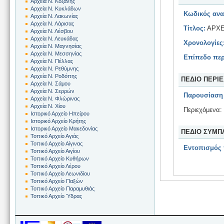
Αρχεία Ν. Κοζάνης
Αρχεία Ν. Κυκλάδων
Κωδικός ανα
Αρχεία Ν. Λακωνίας
Αρχεία Ν. Λάρισας
Τίτλος:
ΑΡΧΕ
Αρχεία Ν. Λέσβου
Αρχεία Ν. Λευκάδας
Χρονολογίες
Αρχεία Ν. Μαγνησίας
Αρχεία Ν. Μεσσηνίας
Επίπεδο περ
Αρχεία Ν. Πέλλας
Αρχεία Ν. Ρεθύμνης
Αρχεία Ν. Ροδόπης
ΠΕΔΙΟ ΠΕΡΙ
Αρχεία Ν. Σάμου
Αρχεία Ν. Σερρών
Παρουσίαση 
Αρχεία Ν. Φλώρινας
Αρχεία Ν. Χίου
Περιεχόμενα:
Ιστορικό Αρχείο Ηπείρου
Ιστορικό Αρχείο Κρήτης
Ιστορικό Αρχείο Μακεδονίας
ΠΕΔΙΟ ΣΥΜΠ
Τοπικό Αρχείο Αγιάς
Τοπικό Αρχείο Αίγινας
Εντοπισμός
Τοπικό Αρχείο Αιγίου
Τοπικό Αρχείο Κυθήρων
Τοπικό Αρχείο Λέρου
Τοπικό Αρχείο Λεωνιδίου
Τοπικό Αρχείο Παξών
Τοπικό Αρχείο Παραμυθιάς
Τοπικό Αρχείο Ύδρας