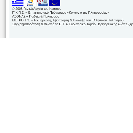
© 2008 Γενικά Αρχεία του Κράτους
Γ' Κ.Π.Σ. – Επιχειρησιακό Πρόγραμμα «Κοινωνία της Πληροφορίας»
ΑΞΟΝΑΣ – Παιδεία & Πολιτισμός
ΜΕΤΡΟ 1.3. – Τεκμηρίωση, Αξιοποίηση & Ανάδειξη του Ελληνικού Πολιτισμού
Συγχρηματοδότηση 80% από το ΕΤΠΑ-Ευρωπαϊκό Ταμείο Περιφερειακής Ανάπτυξης