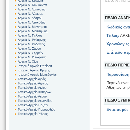
Αρχεία Ν. Κοζάνης
ΠΕΔΙΟ ΑΝΑΓΝΩΡΙ
Αρχεία Ν. Κυκλάδων
Αρχεία Ν. Λακωνίας
Αρχεία Ν. Λάρισας
ΠΕΔΙΟ ΑΝΑΓ
Αρχεία Ν. Λέσβου
Αρχεία Ν. Λευκάδας
Αρχεία Ν. Μαγνησίας
Κωδικός ανα
Αρχεία Ν. Μεσσηνίας
Τίτλος:
ΑΡΧΕ
Αρχεία Ν. Πέλλας
Αρχεία Ν. Ρεθύμνης
Χρονολογίες
Αρχεία Ν. Ροδόπης
Αρχεία Ν. Σάμου
Επίπεδο περ
Αρχεία Ν. Σερρών
Αρχεία Ν. Φλώρινας
Αρχεία Ν. Χίου
ΠΕΔΙΟ ΠΕΡΙ
Ιστορικό Αρχείο Ηπείρου
Ιστορικό Αρχείο Κρήτης
Παρουσίαση 
Ιστορικό Αρχείο Μακεδονίας
Τοπικό Αρχείο Αγιάς
Περιεχόμενα:
Τοπικό Αρχείο Αίγινας
Αθλητών στίβ
Τοπικό Αρχείο Αιγίου
Τοπικό Αρχείο Κυθήρων
Τοπικό Αρχείο Λέρου
ΠΕΔΙΟ ΣΥΜΠ
Τοπικό Αρχείο Λεωνιδίου
Τοπικό Αρχείο Παξών
Εντοπισμός
Τοπικό Αρχείο Παραμυθιάς
Τοπικό Αρχείο Ύδρας