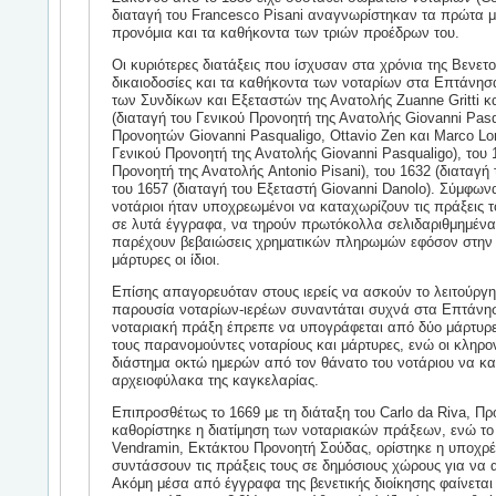
διαταγή του Francesco Pisani αναγνωρίστηκαν τα πρώτα μ
προνόμια και τα καθήκοντα των τριών προέδρων του.
Οι κυριότερες διατάξεις που ίσχυσαν στα χρόνια της Βενετο
δικαιοδοσίες και τα καθήκοντα των νοταρίων στα Επτάνησα,
των Συνδίκων και Εξεταστών της Ανατολής Zuanne Gritti κα
(διαταγή του Γενικού Προνοητή της Ανατολής Giovanni Pasq
Προνοητών Giovanni Pasqualigo, Ottavio Zen και Marco Lor
Γενικού Προνοητή της Ανατολής Giovanni Pasqualigo), του 
Προνοητή της Ανατολής Antonio Pisani), του 1632 (διαταγή 
του 1657 (διαταγή του Εξεταστή Giovanni Danolo). Σύμφωνα 
νοτάριοι ήταν υποχρεωμένοι να καταχωρίζουν τις πράξεις τ
σε λυτά έγγραφα, να τηρούν πρωτόκολλα σελιδαριθμημένα 
παρέχουν βεβαιώσεις χρηματικών πληρωμών εφόσον στην 
μάρτυρες οι ίδιοι.
Επίσης απαγορευόταν στους ιερείς να ασκούν το λειτούργη
παρουσία νοταρίων-ιερέων συναντάται συχνά στα Επτάνησ
νοταριακή πράξη έπρεπε να υπογράφεται από δύο μάρτυρες.
τους παρανομούντες νοταρίους και μάρτυρες, ενώ οι κληρο
διάστημα οκτώ ημερών από τον θάνατο του νοτάριου να κ
αρχειοφύλακα της καγκελαρίας.
Επιπροσθέτως το 1669 με τη διάταξη του Carlo da Riva, 
καθορίστηκε η διατίμηση των νοταριακών πράξεων, ενώ το 
Vendramin, Εκτάκτου Προνοητή Σούδας, ορίστηκε η υποχρ
συντάσσουν τις πράξεις τους σε δημόσιους χώρους για να 
Ακόμη μέσα από έγγραφα της βενετικής διοίκησης φαίνετα