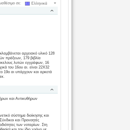
ιαθέσιμο σε:
Ελληνικά
ιλαμβάνεται αρχειακό υλικό 128
κών πράξεων, 179 βιβλία
φάκελους λυτών εγγράφων, 16
ικά του 16ου αι. είναι 22Χ32
 το 19ο αι υπάρχουν και αρκετά
εκ.
ήρων και Αντικυθήρων
νετικό σύστημα διοίκησης και
 Σύνδικοι και Προνοητές
οδιότητες των νοταρίων. Στη
egio) και τον ίδιο χρόνο με