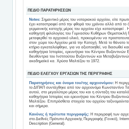
ΠΕΔΙΟ ΠΑΡΑΤΗΡΗΣΕΩΝ
Notes:
Σημαντικό μέρος του νοταριακού αρχείου, είτε πρω
έχει καταστραφεί από την φθορά του χρόνου αλλά από το ότ
γερμανικής κατοχής μέρος του αρχείου είχε καταστραφεί . 
καθηγητή φιλολογίας του Γυμνασίου Κυθήρων Θεμιστοκλή 
μεταφερθεί το αρχειακό υλικό, προκειμένου να προστατευτε
στον χώρο του Αρχείου μετά την Κατοχή. Μετά το θάνατο τ
κτήριο εγκαταλείφθηκε, για να αξιοποιηθεί, να διασωθεί κ
καθηγήτρια Ιστορίας, ερευνήτρια του Κέντρου Βυζαντινών 
διευθύντρια του Ινστιτούτου Βυζαντινών και Μεταβυζαντιν
ακαδημαϊκό κα. Χρύσα Μαλτέζου το 1972.
ΠΕΔΙΟ ΕΛΕΓΧΟΥ ΕΡΓΑΣΙΩΝ ΤΗΣ ΠΕΡΙΓΡΑΦΗΣ
Παρατηρήσεις και όνομα του/της αρχειονόμου:
Η περιγ
το ΔΙΠΑΠ συντάχθηκε από τον αρχειονόμο Κωνσταντίνο Τσ
αυτού, στο μεγαλύτερο μέρος του και η σύνταξη του κατα
καθηγήτρια Ιστορίας και ερευνήτρια του Κέντρου Βυζαντι
Μαλτέζου. Επιπρόσθετα στοιχεία του αρχείου ταξινομούνται
και σήμερα.
Κανόνες ή πρότυπα περιγραφής:
Η περιγραφή των αρχεί
στο Διεθνές Πρότυπο Αρχειακής Περιγραφής (Γενικό), Intern
Description (General).