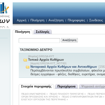
Αρχική
Πλοήγηση
Αναζήτηση
Πληροφορίες
Συνδέσεις
Πλοήγηση
Συλλογές
ΤΑΞΙΝΟΜΙΚΟ ΔΕΝΤΡΟ
[Φορέας] GRGSA-KYT
Τοπικό Αρχείο Κυθήρων
[Αρχείο] GRGSA-KYT_NOT001
Νοταριακό Αρχείο Κυθήρων και Αντικυθήρων
[1563
Περιλαμβάνονται πρωτόκολλα συμβολαίων, φάκελοι μ
δέσμες εγγράφων - φίλζες, διαθήκες, ευρετήρια, ονομ
Στοιχεία περιγραφής
Περιεχόμενα
Ψηφιακά αντίγ
ΠΕΔΙΟ ΑΝΑΓΝΩΡΙΣΗΣ
»
ΠΕΔΙΟ ΠΛΑΙΣΙΟΥ ΠΑΡΑΓΩΓΗΣ
»
ΠΕΔΙΟ ΠΕΡΙΕ
ΟΡΩΝ ΠΡΟΣΒΑΣΗΣ ΚΑΙ ΧΡΗΣΗΣ
»
ΠΕΔΙΟ ΣΥΜΠΛΗΡΩΜΑΤΙΚΩΝ ΠΗΓΩΝ
»
ΕΛΕΓΧΟΥ ΕΡΓΑΣΙΩΝ ΤΗΣ ΠΕΡΙΓΡΑΦΗΣ
»