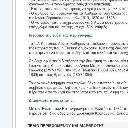
κανόνων του επαγγέλματος τους (libro istruzioni).
- Επιτρεπόταν στους νοτάριους να γράφουν στην ελληνική 
- Ο αριθμός των νοταρίων για τα Κύθηρα επί Αγγλοκρατίας
της Ιονίου Γερουσίας των ετών 1819, 1820 και 1825.
- Ο νοτάριος ήταν υποχρεωμένος να δηλώνει κάθε χρόνο αν
επάγγελμα του και επίσης να έχει δύο μαθητές.
Ιστορικό της ενότητας περιγραφής:
Τα Γ.Α.Κ.-Τοπικό Αρχείο Κυθήρων αποτελούν τη συνέχεια 
της υπηρεσίας που η Ενετική Δημοκρατία έθετε στη διάθεσ
προκειμένου να ασκεί τα καθήκοντά του αλλά και να ελέγχε
Ως Αρχειοφυλακείο διατήρησε την διοικητική του παρουσία 
Γαληνότατης Δημοκρατίας του Αγίου Μάρκου, συγκεκριμένα
Γάλλους (1797-1798), την Ιόνιο Πολιτεία (1800-1807), τους
1809) και τους Βρετανούς (1809-1864).
Τα αρχειακά τεκμήρια που περιλαμβάνει αποτελούν το σύν
συμβολαιογραφικών, ληξιαρχικών και διοικητικών πράξεω
πέρασαν από το νησί και τελούσαν υπό την επίβλεψη του
Διαδικασία πρόσκτησης:
Με την Ένωση των Επτανήσων με την Ελλάδα το 1864, το
πέρασε στη δικαιοδοσία του Ελληνικού Κράτους και αντίστο
ΠΕΔΙΟ ΠΕΡΙΕΧΟΜΕΝΟΥ ΚΑΙ ΔΙΑΡΘΡΩΣΗΣ