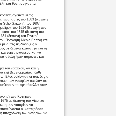
έλη και θεσπίστηκαν τα
κρατίας σχετικά με τις
 είναι αυτές του 1583 (διαταγή
ι Gulio Garzoni), του 1607
ualigo), του 1614 (διαταγή των
edan), του 1615 (διαταγή του
1631 (διαταγή του Γενικού
του Προνοητή Nicolo Erizzo) και
με αυτές τις διατάξεις οι
ους σε δεμένα κατάστιχα και όχι
και ευρετηριασμένα και να
καταβολή ήταν παρόντες και
μα του νοταρίου, αν και η
α επί Βενετοκρατίας. Κάθε
 Τέλος ορίζονταν οι ποινές για
νόμοι των νοταρίων όφειλαν σε
αταθέσουν τα πρωτόκολλα στον
Προνοητή των Κυθήρων
1675 με διαταγή του Vicenzo
έωση των νοταρίων να
αποφεύγονται οι καταχρήσεις.
ι η υποχρέωση των νοταρίων να