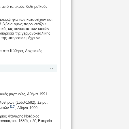
αι από τοπικούς Κυθηραϊκούς
λειοψηφία των καταστίχων και
ά βιβλία όμως παρουσιάζουν
τικά, ως συνέπεια των κακών
ιάρκεια της γερμανο-ιταλικής
 της υπηρεσίας μέχρι να
α στα Κύθηρα, Αρχειακές
ακές μαρτυρίες, Αθήνα 1991
υθήρων (1560-1582), Σειρά:
[10]
ελετών
, Αθήνα 1999
ριος Φάναρης Νοτάριος
νουαρίου 1589), τ.Α', Εταιρεία