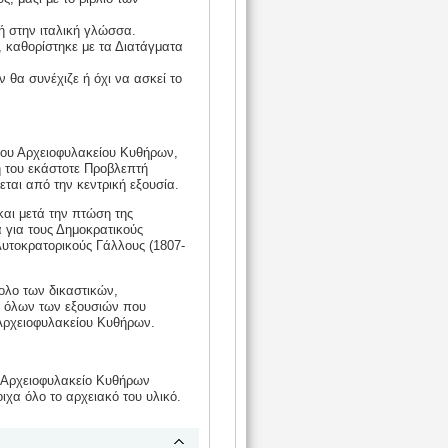
ή στην ιταλική γλώσσα.
, καθορίστηκε με τα Διατάγματα
 θα συνέχιζε ή όχι να ασκεί το
του Αρχειοφυλακείου Κυθήρων,
η του εκάστοτε Προβλεπτή
ται από την κεντρική εξουσία.
και μετά την πτώση της
 για τους Δημοκρατικούς
 Αυτοκρατορικούς Γάλλους (1807-
ολο των δικαστικών,
ν όλων των εξουσιών που
 Αρχειοφυλακείου Κυθήρων.
 Αρχειοφυλακείο Κυθήρων
ιχα όλο το αρχειακό του υλικό.