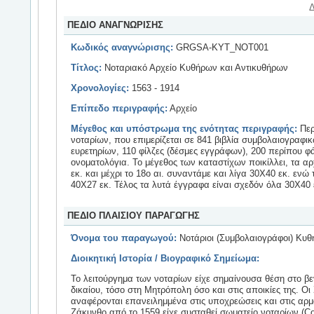
Δ
ΠΕΔΙΟ ΑΝΑΓΝΩΡΙΣΗΣ
Κωδικός αναγνώρισης:
GRGSA-KYT_NOT001
Τίτλος:
Νοταριακό Αρχείο Κυθήρων και Αντικυθήρων
Χρονολογίες:
1563 - 1914
Επίπεδο περιγραφής:
Αρχείο
Μέγεθος και υπόστρωμα της ενότητας περιγραφής:
Περ
νοταρίων, που επιμερίζεται σε 841 βιβλία συμβολαιογραφι
ευρετηρίων, 110 φίλζες (δέσμες εγγράφων), 200 περίπου 
ονοματολόγια. Το μέγεθος των καταστίχων ποικίλλει, τα αρχ
εκ. και μέχρι το 18ο αι. συναντάμε και λίγα 30Χ40 εκ. ενώ
40Χ27 εκ. Τέλος τα λυτά έγγραφα είναι σχεδόν όλα 30Χ40 
ΠΕΔΙΟ ΠΛΑΙΣΙΟΥ ΠΑΡΑΓΩΓΗΣ
Όνομα του παραγωγού:
Νοτάριοι (Συμβολαιογράφοι) Κυθ
Διοικητική Ιστορία / Βιογραφικό Σημείωμα:
Το λειτούργημα των νοταρίων είχε σημαίνουσα θέση στο βε
δικαίου, τόσο στη Μητρόπολη όσο και στις αποικίες της. Οι
αναφέρονται επανειλημμένα στις υποχρεώσεις και στις αρμ
Ζάκυνθο από το 1559 είχε συσταθεί σωματείο νοταρίων (Coll