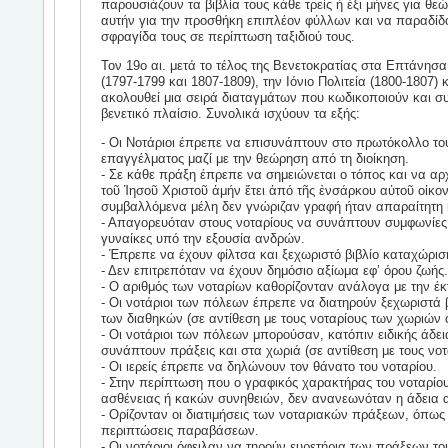
παρουσιάζουν τα βιβλία τους κάθε τρείς ή έξι μήνες για θ
αυτήν για την προσθήκη επιπλέον φύλλων και να παραδίδ
σφραγίδα τους σε περίπτωση ταξιδιού τους.
Τον 19ο αι. μετά το τέλος της Βενετοκρατίας στα Επτάνησα
(1797-1799 και 1807-1809), την Ιόνιο Πολιτεία (1800-1807) 
ακολουθεί μια σειρά διαταγμάτων που κωδικοποιούν και 
βενετικό πλαίσιο. Συνολικά ισχύουν τα εξής:
- Οι Νοτάριοι έπρεπε να επισυνάπτουν στο πρωτόκολλο το
επαγγέλματος μαζί με την θεώρηση από τη διοίκηση.
- Σε κάθε πράξη έπρεπε να σημειώνεται ο τόπος και να αρχ
τοῦ Ἰησοῦ Χριστοῦ ἀμήν ἔτει ἀπό τῆς ἐνσάρκου αὐτοῦ οἰκο
συμβαλλόμενα μέλη δεν γνώριζαν γραφή ήταν απαραίτητη 
- Απαγορευόταν στους νοταρίους να συνάπτουν συμφωνίες
γυναίκες υπό την εξουσία ανδρών.
- Έπρεπε να έχουν φίλτσα και ξεχωριστό βιβλίο καταχώρισ
- Δεν επιτρεπόταν να έχουν δημόσιο αξίωμα εφ’ όρου ζωής.
- Ο αριθμός των νοταρίων καθορίζονταν ανάλογα με την έκ
- Οι νοτάριοι των πόλεων έπρεπε να διατηρούν ξεχωριστά
των διαθηκών (σε αντίθεση με τους νοταρίους των χωριών
- Οι νοτάριοι των πόλεων μπορούσαν, κατόπιν ειδικής άδει
συνάπτουν πράξεις και στα χωριά (σε αντίθεση με τους νο
- Οι ιερείς έπρεπε να δηλώνουν τον θάνατο του νοταρίου.
- Στην περίπτωση που ο γραφικός χαρακτήρας του νοταρίο
ασθένειας ή κακών συνηθειών, δεν ανανεωνόταν η άδεια
- Ορίζονταν οι διατιμήσεις των νοταριακών πράξεων, όπως
περιπτώσεις παραβάσεων.
- Οι νοτάριοι όφειλαν να τηρούν ευρετήρια των πράξεων του