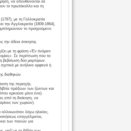
εώρηση, να απευθύνονται σε
ουν το πρωτόκολλο και τη
 (1797), με τη Γαλλοκρατία
και την Αγγλοκρατία (1809-1864),
συμπληρώνουν το προηγούμενο
υς την άδεια άσκησης
ίζει με τη φράση «Ἐν ὀνόματι
νομίας». Σε περίπτωση που τα
η βεβαίωση δύο μαρτύρων.
 σχετικά με ανήλικα ορφανά ή
ης διαθηκών.
ταση της περιοχής.
 βιβλία πράξεων των ζώντων και
 όπου αρκούσε μόνο ένα).
ας από τη διοίκηση, να
ταρίους των χωριών).
υ αλλοιωνόταν λόγω ηλικίας,
 ασκήσεως επαγγέλματος.
 και των ποινών για
ς, μαζί με το βιβλίο των