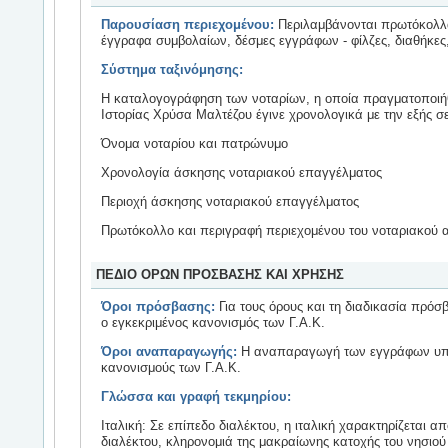
Παρουσίαση περιεχομένου:
Περιλαμβάνονται πρωτόκολλα
έγγραφα συμβολαίων, δέσμες εγγράφων - φίλζες, διαθήκες,
Σύστημα ταξινόμησης:
Η καταλογογράφηση των νοταρίων, η οποία πραγματοποιή
Ιστορίας Χρύσα Μαλτέζου έγινε χρονολογικά με την εξής σ
Όνομα νοταρίου και πατρώνυμο
Χρονολογία άσκησης νοταριακού επαγγέλματος
Περιοχή άσκησης νοταριακού επαγγέλματος
Πρωτόκολλο και περιγραφή περιεχομένου του νοταριακού 
ΠΕΔΙΟ ΟΡΩΝ ΠΡΟΣΒΑΣΗΣ ΚΑΙ ΧΡΗΣΗΣ
Όροι πρόσβασης:
Για τους όρους και τη διαδικασία πρόσ
ο εγκεκριμένος κανονισμός των Γ.Α.Κ.
Όροι αναπαραγωγής:
Η αναπαραγωγή των εγγράφων υπόκ
κανονισμούς των Γ.Α.Κ.
Γλώσσα και γραφή τεκμηρίου:
Ιταλική: Σε επίπεδο διαλέκτου, η ιταλική χαρακτηρίζεται απ
διαλέκτου, κληρονομιά της μακραίωνης κατοχής του νησιού