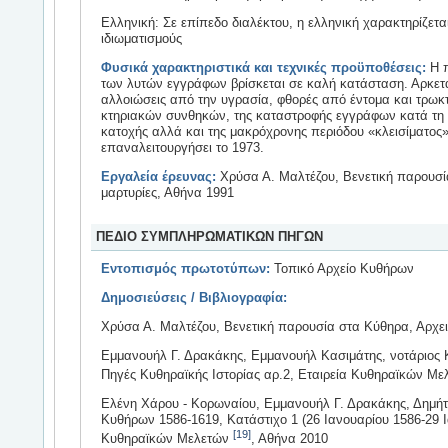
Ελληνική: Σε επίπεδο διαλέκτου, η ελληνική χαρακτηρίζετ
ιδιωματισμούς
Φυσικά χαρακτηριστικά και τεχνικές προϋποθέσεις:
Η π
των λυτών εγγράφων βρίσκεται σε καλή κατάσταση. Αρκετ
αλλοιώσεις από την υγρασία, φθορές από έντομα και τρωκ
κτηριακών συνθηκών, της καταστροφής εγγράφων κατά τη δ
κατοχής αλλά και της μακρόχρονης περιόδου «κλεισίματος»
επαναλειτουργήσει το 1973.
Εργαλεία έρευνας:
Χρύσα Α. Μαλτέζου, Βενετική παρουσί
μαρτυρίες, Αθήνα 1991
ΠΕΔΙΟ ΣΥΜΠΛΗΡΩΜΑΤΙΚΩΝ ΠΗΓΩΝ
Εντοπισμός πρωτοτύπων:
Τοπικό Αρχείο Κυθήρων
Δημοσιεύσεις / Βιβλιογραφία:
Χρύσα Α. Μαλτέζου, Βενετική παρουσία στα Κύθηρα, Αρχει
Εμμανουήλ Γ. Δρακάκης, Εμμανουήλ Κασιμάτης, νοτάριος Κ
Πηγές Κυθηραϊκής Ιστορίας αρ.2, Εταιρεία Κυθηραϊκών Μ
Ελένη Χάρου - Κορωναίου, Εμμανουήλ Γ. Δρακάκης, Δημήτ
Κυθήρων 1586-1619, Κατάστιχο 1 (26 Ιανουαρίου 1586-29 Ια
[19]
Κυθηραϊκών Μελετών
, Αθήνα 2010