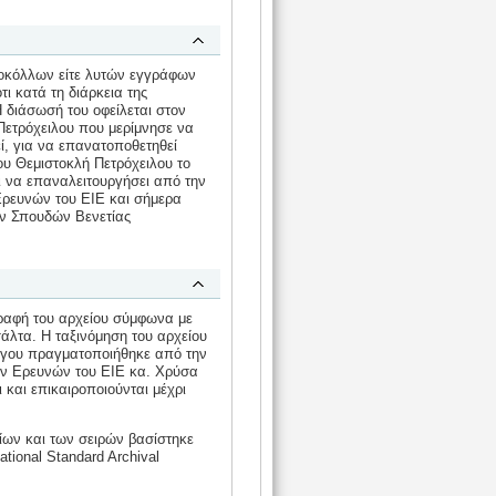
τοκόλλων είτε λυτών εγγράφων
ι κατά τη διάρκεια της
Η διάσωσή του οφείλεται στον
Πετρόχειλου που μερίμνησε να
ί, για να επανατοποθετηθεί
ου Θεμιστοκλή Πετρόχειλου το
αι να επαναλειτουργήσει από την
Ερευνών του ΕΙΕ και σήμερα
ών Σπουδών Βενετίας
ραφή του αρχείου σύμφωνα με
άλτα. Η ταξινόμηση του αρχείου
λόγου πραγματοποιήθηκε από την
νών Ερευνών του ΕΙΕ κα. Χρύσα
 και επικαιροποιούνται μέχρι
ων και των σειρών βασίστηκε
ational Standard Archival