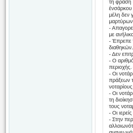
τη φράση 
ἐνσάρκου 
μέλη δεν 
μαρτύρων
- Απαγορε
με ανήλικ
- Έπρεπε 
διαθηκών.
- Δεν επι
- Ο αριθμ
περιοχής.
- Οι νοτά
πράξεων τ
νοταρίους
- Οι νοτά
τη διοίκη
τους νοτα
- Οι ιερε
- Στην πε
αλλοιωνότ
ανανεωνότ