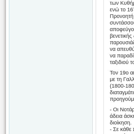
των Κυθήρ
ενώ το 16
Προνοητή 
συντάσσου
αποφεύγον
βενετικής
παρουσιάζ
να απευθύ
να παραδί
ταξιδιού τ
Τον 19ο α
με τη Γαλ
(1800-180
διαταγμάτ
προηγούμε
- Οι Νοτά
άδεια άσκ
διοίκηση.
- Σε κάθε