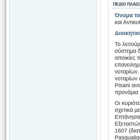
ΠΕΔΙΟ ΠΛΑΙ
Όνομα τ
και Αντικ
Διοικητικ
Το λειτού
σύστημα δ
αποικίες 
επανειλημ
νοταρίων.
νοταρίων (
Pisani αν
προνόμια 
Οι κυριότ
σχετικά μ
Επτάνησα,
Εξεταστών
1607 (δια
Pasqualig