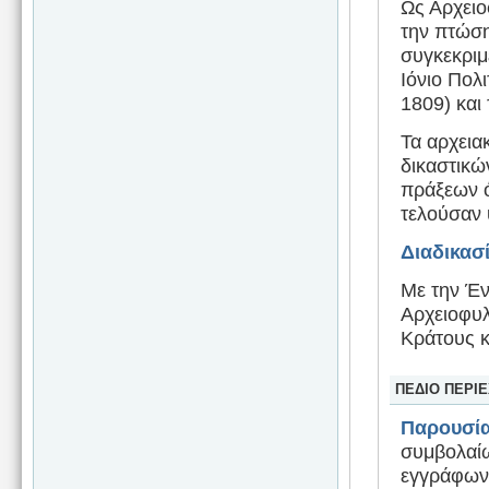
Ως Αρχειο
την πτώση
συγκεκριμ
Ιόνιο Πολ
1809) και
Τα αρχεια
δικαστικώ
πράξεων ό
τελούσαν 
Διαδικασ
Με την Έν
Αρχειοφυλ
Κράτους κ
ΠΕΔΙΟ ΠΕΡΙ
Παρουσία
συμβολαίω
εγγράφων 