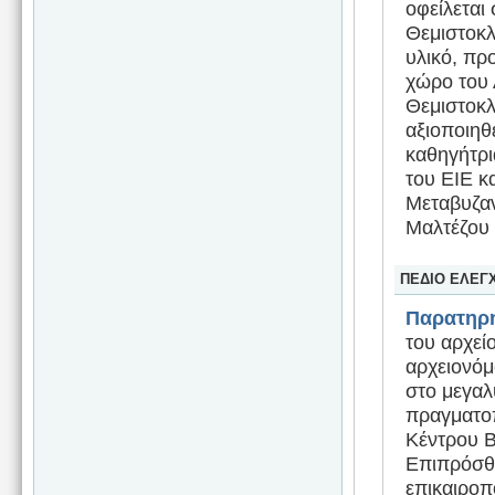
οφείλεται
Θεμιστοκλ
υλικό, πρ
χώρο του 
Θεμιστοκλ
αξιοποιηθ
καθηγήτρι
του ΕΙΕ κ
Μεταβυζαν
Μαλτέζου 
ΠΕΔΙΟ ΕΛΕΓ
Παρατηρή
του αρχεί
αρχειονόμ
στο μεγαλ
πραγματοπ
Κέντρου Β
Επιπρόσθε
επικαιροπ