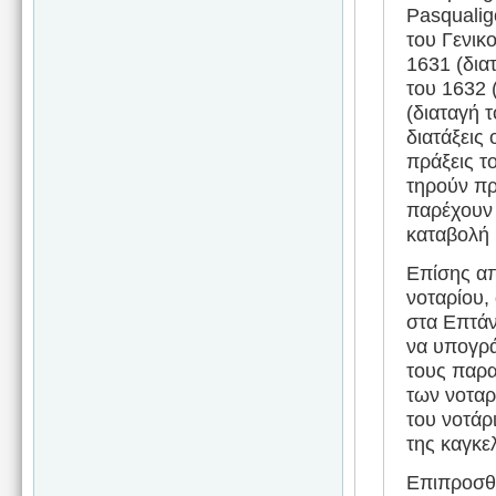
Pasqualig
του Γενικ
1631 (δια
του 1632 
(διαταγή 
διατάξεις
πράξεις τ
τηρούν πρ
παρέχουν
καταβολή ή
Επίσης απ
νοταρίου,
στα Επτάν
να υπογρά
τους παρα
των νοταρ
του νοτάρ
της καγκε
Επιπροσθέ