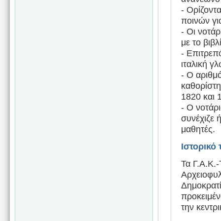
- Ορίζοντ
ποινών γι
- Οι νοτά
με το βιβλ
- Επιτρεπ
ιταλική γ
- Ο αριθμ
καθορίστη
1820 και 
- Ο νοτάρ
συνέχιζε ή
μαθητές.
Ιστορικό
Τα Γ.Α.Κ.
Αρχειοφυλ
Δημοκρατί
προκειμέν
την κεντρι