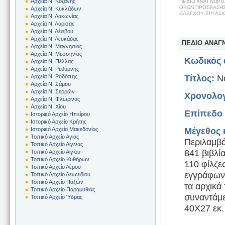
Αρχεία Ν. Κοζάνης
ΠΕΔΙΟ ΑΝΑΓΝΩΡΙ
ΟΡΩΝ ΠΡΟΣΒΑΣΗΣ
Αρχεία Ν. Κυκλάδων
ΕΛΕΓΧΟΥ ΕΡΓΑΣΙ
Αρχεία Ν. Λακωνίας
Αρχεία Ν. Λάρισας
Αρχεία Ν. Λέσβου
Αρχεία Ν. Λευκάδας
ΠΕΔΙΟ ΑΝΑΓ
Αρχεία Ν. Μαγνησίας
Αρχεία Ν. Μεσσηνίας
Κωδικός 
Αρχεία Ν. Πέλλας
Αρχεία Ν. Ρεθύμνης
Αρχεία Ν. Ροδόπης
Τίτλος:
Νο
Αρχεία Ν. Σάμου
Αρχεία Ν. Σερρών
Χρονολογ
Αρχεία Ν. Φλώρινας
Αρχεία Ν. Χίου
Επίπεδο 
Ιστορικό Αρχείο Ηπείρου
Ιστορικό Αρχείο Κρήτης
Ιστορικό Αρχείο Μακεδονίας
Μέγεθος 
Τοπικό Αρχείο Αγιάς
Περιλαμβά
Τοπικό Αρχείο Αίγινας
841 βιβλί
Τοπικό Αρχείο Αιγίου
Τοπικό Αρχείο Κυθήρων
110 φίλζε
Τοπικό Αρχείο Λέρου
εγγράφων,
Τοπικό Αρχείο Λεωνιδίου
Τοπικό Αρχείο Παξών
τα αρχικά 
Τοπικό Αρχείο Παραμυθιάς
συναντάμε
Τοπικό Αρχείο Ύδρας
40Χ27 εκ.