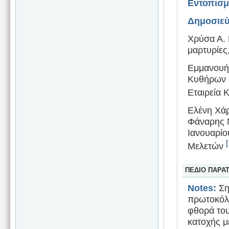
Εντοπισ
Δημοσιεύ
Χρύσα Α. 
μαρτυρίες
Εμμανουήλ
Κυθήρων (
Εταιρεία
Ελένη Χάρ
Φάναρης Ν
Ιανουαρίο
[
Μελετών
ΠΕΔΙΟ ΠΑΡΑ
Notes:
Σημ
πρωτοκόλλ
φθορά του
κατοχής μ