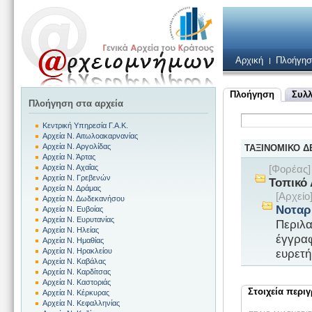
Αρχική
Πλοήγησ
Πλοήγηση
Συλλ
Πλοήγηση στα αρχεία
Κεντρική Υπηρεσία Γ.Α.Κ.
Αρχεία Ν. Αιτωλοακαρνανίας
Αρχεία Ν. Αργολίδας
ΤΑΞΙΝΟΜΙΚΟ 
Αρχεία Ν. Άρτας
Αρχεία Ν. Αχαΐας
[Φορέας
Αρχεία Ν. Γρεβενών
Τοπικό
Αρχεία Ν. Δράμας
[Αρχεί
Αρχεία Ν. Δωδεκανήσου
Νοταρ
Αρχεία Ν. Ευβοίας
Αρχεία Ν. Ευρυτανίας
Περιλα
Αρχεία Ν. Ηλείας
έγγραφ
Αρχεία Ν. Ημαθίας
ευρετή
Αρχεία Ν. Ηρακλείου
Αρχεία Ν. Καβάλας
Αρχεία Ν. Καρδίτσας
Αρχεία Ν. Καστοριάς
Στοιχεία περι
Αρχεία Ν. Κέρκυρας
Αρχεία Ν. Κεφαλληνίας