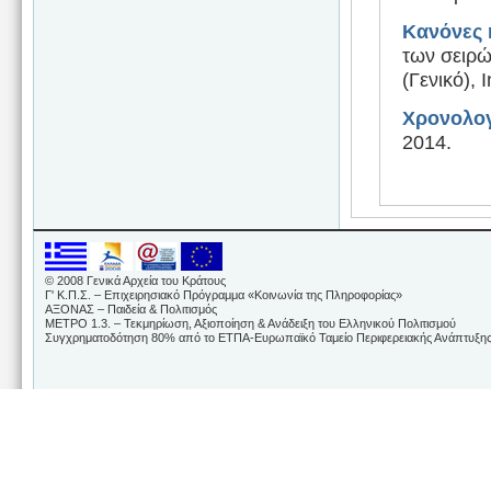
Κανόνες 
των σειρώ
(Γενικό), 
Χρονολογ
2014.
© 2008 Γενικά Αρχεία του Κράτους
Γ' Κ.Π.Σ. – Επιχειρησιακό Πρόγραμμα «Κοινωνία της Πληροφορίας»
ΑΞΟΝΑΣ – Παιδεία & Πολιτισμός
ΜΕΤΡΟ 1.3. – Τεκμηρίωση, Αξιοποίηση & Ανάδειξη του Ελληνικού Πολιτισμού
Συγχρηματοδότηση 80% από το ΕΤΠΑ-Ευρωπαϊκό Ταμείο Περιφερειακής Ανάπτυξης