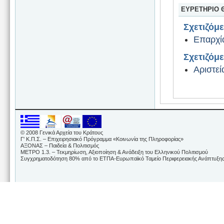
ΕΥΡΕΤΗΡΙΟ 
Σχετιζόμ
Επαρχί
Σχετιζόμ
Αριστεί
© 2008 Γενικά Αρχεία του Κράτους
Γ' Κ.Π.Σ. – Επιχειρησιακό Πρόγραμμα «Κοινωνία της Πληροφορίας»
ΑΞΟΝΑΣ – Παιδεία & Πολιτισμός
ΜΕΤΡΟ 1.3. – Τεκμηρίωση, Αξιοποίηση & Ανάδειξη του Ελληνικού Πολιτισμού
Συγχρηματοδότηση 80% από το ΕΤΠΑ-Ευρωπαϊκό Ταμείο Περιφερειακής Ανάπτυξης