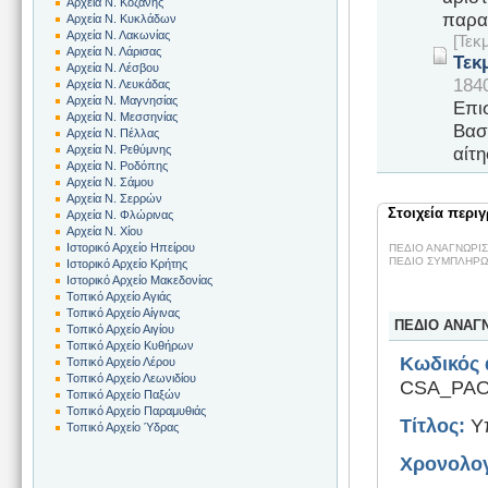
Αρχεία Ν. Κοζάνης
παραλ
Αρχεία Ν. Κυκλάδων
Αρχεία Ν. Λακωνίας
[Τεκ
Αρχεία Ν. Λάρισας
Τεκ
Αρχεία Ν. Λέσβου
184
Αρχεία Ν. Λευκάδας
Αρχεία Ν. Μαγνησίας
Επι
Αρχεία Ν. Μεσσηνίας
Βασ
Αρχεία Ν. Πέλλας
αίτη
Αρχεία Ν. Ρεθύμνης
Αρχεία Ν. Ροδόπης
Αρχεία Ν. Σάμου
Αρχεία Ν. Σερρών
Στοιχεία περι
Αρχεία Ν. Φλώρινας
Αρχεία Ν. Χίου
Ιστορικό Αρχείο Ηπείρου
ΠΕΔΙΟ ΑΝΑΓΝΩΡΙ
ΠΕΔΙΟ ΣΥΜΠΛΗΡΩ
Ιστορικό Αρχείο Κρήτης
Ιστορικό Αρχείο Μακεδονίας
Τοπικό Αρχείο Αγιάς
Τοπικό Αρχείο Αίγινας
ΠΕΔΙΟ ΑΝΑΓ
Τοπικό Αρχείο Αιγίου
Τοπικό Αρχείο Κυθήρων
Κωδικός 
Τοπικό Αρχείο Λέρου
Τοπικό Αρχείο Λεωνιδίου
CSA_PAO0
Τοπικό Αρχείο Παξών
Τοπικό Αρχείο Παραμυθιάς
Τίτλος:
Υπ
Τοπικό Αρχείο Ύδρας
Χρονολογ