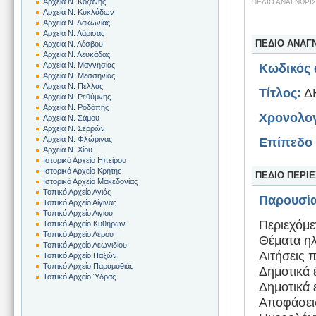
Αρχεία Ν. Κοζάνης
ΠΕΔΙΟ ΑΝΑΓΝΩΡΙ
Αρχεία Ν. Κυκλάδων
Αρχεία Ν. Λακωνίας
Αρχεία Ν. Λάρισας
ΠΕΔΙΟ ΑΝΑΓ
Αρχεία Ν. Λέσβου
Αρχεία Ν. Λευκάδας
Αρχεία Ν. Μαγνησίας
Κωδικός 
Αρχεία Ν. Μεσσηνίας
Αρχεία Ν. Πέλλας
Τίτλος:
Δ
Αρχεία Ν. Ρεθύμνης
Αρχεία Ν. Ροδόπης
Χρονολογ
Αρχεία Ν. Σάμου
Αρχεία Ν. Σερρών
Αρχεία Ν. Φλώρινας
Επίπεδο 
Αρχεία Ν. Χίου
Ιστορικό Αρχείο Ηπείρου
Ιστορικό Αρχείο Κρήτης
ΠΕΔΙΟ ΠΕΡΙ
Ιστορικό Αρχείο Μακεδονίας
Τοπικό Αρχείο Αγιάς
Παρουσία
Τοπικό Αρχείο Αίγινας
Τοπικό Αρχείο Αιγίου
Περιεχόμε
Τοπικό Αρχείο Κυθήρων
Τοπικό Αρχείο Λέρου
Θέματα η
Τοπικό Αρχείο Λεωνιδίου
Αιτήσεις 
Τοπικό Αρχείο Παξών
Τοπικό Αρχείο Παραμυθιάς
Δημοτικά 
Τοπικό Αρχείο Ύδρας
Δημοτικά 
Αποφάσει