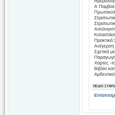
Ημερολόγι
Α΄Παμβοει
Πρωτόκολλ
Στρατιωτικ
Στρατιωτι
Απολογιστ
Καταστάσ
Πρακτικά 
Aνέγερση 
Σχετικά μ
Παραγωγή 
Χάρτες -τ
Βιβλίο κα
Αρδευτικό
ΠΕΔΙΟ ΣΥΜΠ
Εντοπισ