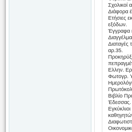
Σχολικοί 
Διάφορα έ
Ετήσιες ε
εξόδων.
Έγγραφα κ
Διαγγέλμα
Διαταγές 
αρ.35.
Προκηρύξε
πεπραγμέ
Ελλην. Ερ
Φωτογρ. Υ
Ημερολόγι
Πρωτόκολ
Βιβλίο Πρ
Έδεσσας.
Εγκύκλιοι
καθηγητώ
Διαφωτιστ
Οικονομικ