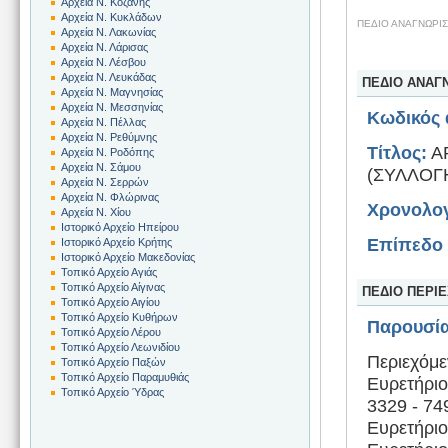
Αρχεία Ν. Κοζάνης
Αρχεία Ν. Κυκλάδων
ΠΕΔΙΟ ΑΝΑΓΝΩΡΙ
Αρχεία Ν. Λακωνίας
Αρχεία Ν. Λάρισας
Αρχεία Ν. Λέσβου
Αρχεία Ν. Λευκάδας
ΠΕΔΙΟ ΑΝΑΓ
Αρχεία Ν. Μαγνησίας
Αρχεία Ν. Μεσσηνίας
Κωδικός 
Αρχεία Ν. Πέλλας
Αρχεία Ν. Ρεθύμνης
Τίτλος:
Α
Αρχεία Ν. Ροδόπης
Αρχεία Ν. Σάμου
(ΣΥΛΛΟΓ
Αρχεία Ν. Σερρών
Αρχεία Ν. Φλώρινας
Χρονολογ
Αρχεία Ν. Χίου
Ιστορικό Αρχείο Ηπείρου
Επίπεδο 
Ιστορικό Αρχείο Κρήτης
Ιστορικό Αρχείο Μακεδονίας
Τοπικό Αρχείο Αγιάς
Τοπικό Αρχείο Αίγινας
ΠΕΔΙΟ ΠΕΡΙ
Τοπικό Αρχείο Αιγίου
Τοπικό Αρχείο Κυθήρων
Παρουσία
Τοπικό Αρχείο Λέρου
Τοπικό Αρχείο Λεωνιδίου
Περιεχόμε
Τοπικό Αρχείο Παξών
Τοπικό Αρχείο Παραμυθιάς
Ευρετήρι
Τοπικό Αρχείο Ύδρας
3329 - 74
Ευρετήριο