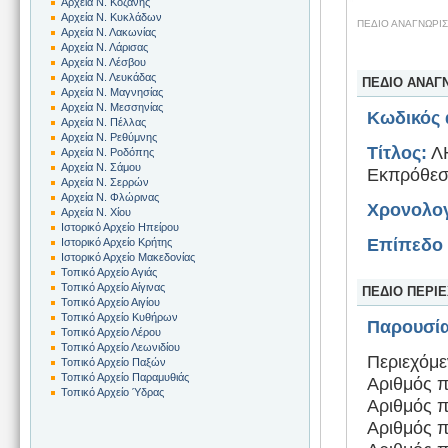
Αρχεία Ν. Κοζάνης
Αρχεία Ν. Κυκλάδων
ΠΕΔΙΟ ΑΝΑΓΝΩΡΙ
Αρχεία Ν. Λακωνίας
Αρχεία Ν. Λάρισας
Αρχεία Ν. Λέσβου
Αρχεία Ν. Λευκάδας
ΠΕΔΙΟ ΑΝΑΓ
Αρχεία Ν. Μαγνησίας
Αρχεία Ν. Μεσσηνίας
Κωδικός 
Αρχεία Ν. Πέλλας
Αρχεία Ν. Ρεθύμνης
Τίτλος:
ΛΗ
Αρχεία Ν. Ροδόπης
Αρχεία Ν. Σάμου
Εκπρόθε
Αρχεία Ν. Σερρών
Αρχεία Ν. Φλώρινας
Χρονολογ
Αρχεία Ν. Χίου
Ιστορικό Αρχείο Ηπείρου
Επίπεδο 
Ιστορικό Αρχείο Κρήτης
Ιστορικό Αρχείο Μακεδονίας
Τοπικό Αρχείο Αγιάς
Τοπικό Αρχείο Αίγινας
ΠΕΔΙΟ ΠΕΡΙ
Τοπικό Αρχείο Αιγίου
Τοπικό Αρχείο Κυθήρων
Παρουσία
Τοπικό Αρχείο Λέρου
Τοπικό Αρχείο Λεωνιδίου
Περιεχόμε
Τοπικό Αρχείο Παξών
Τοπικό Αρχείο Παραμυθιάς
Αριθμός π
Τοπικό Αρχείο Ύδρας
Αριθμός π
Αριθμός π