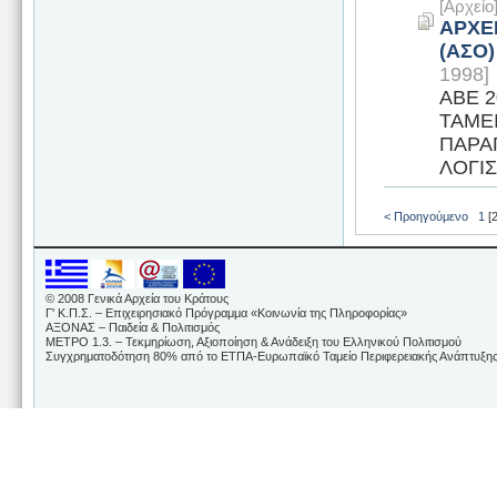
[Αρχεί
ΑΡΧΕ
(ΑΣΟ
1998]
ΑΒΕ 
ΤΑΜΕ
ΠΑΡΑ
ΛΟΓΙΣ
< Προηγούμενο
1
[2
© 2008 Γενικά Αρχεία του Κράτους
Γ' Κ.Π.Σ. – Επιχειρησιακό Πρόγραμμα «Κοινωνία της Πληροφορίας»
ΑΞΟΝΑΣ – Παιδεία & Πολιτισμός
ΜΕΤΡΟ 1.3. – Τεκμηρίωση, Αξιοποίηση & Ανάδειξη του Ελληνικού Πολιτισμού
Συγχρηματοδότηση 80% από το ΕΤΠΑ-Ευρωπαϊκό Ταμείο Περιφερειακής Ανάπτυξης