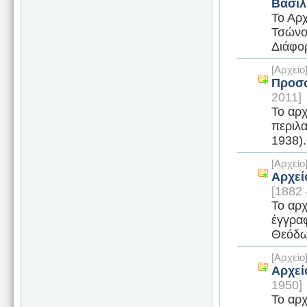
Βασιλ
Το Αρχ
Τσώνου
Διάφορ
[Αρχεί
Προσω
2011]
Το αρχ
περιλα
1938).
[Αρχεί
Αρχεί
[1882 
Το αρχ
έγγραφ
Θεόδωρ
[Αρχεί
Αρχεί
1950]
Το αρχ