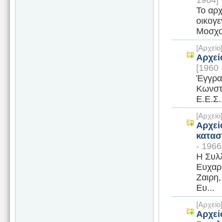
Το αρχ
οικογε
Μοσχον
[Αρχεί
Αρχεί
[1960 
Έγγραφ
Κωνστ
Ε.Ε.Σ
[Αρχεί
Αρχεί
κατασ
- 1966
Η Συλλ
Ευχαρι
Ζαιρη
Ευ...
[Αρχεί
Αρχεί