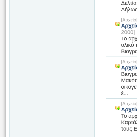
Δελτία
Δήλωσ
[Αρχεί
Αρχεί
2000]
Το αρχ
υλικό 
Βιογρα
[Αρχεί
Αρχεί
Βιογρα
Μακόπ
οικογ
έ...
[Αρχεί
Αρχεί
Το αρ
Καρτάλ
τους Ε