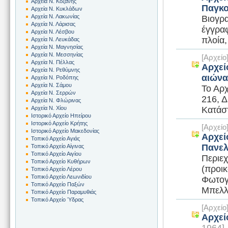
Αρχεία Ν. Κοζάνης
Παγκο
Αρχεία Ν. Κυκλάδων
Αρχεία Ν. Λακωνίας
Βιογρ
Αρχεία Ν. Λάρισας
έγγρα
Αρχεία Ν. Λέσβου
πλοία,
Αρχεία Ν. Λευκάδας
Αρχεία Ν. Μαγνησίας
Αρχεία Ν. Μεσσηνίας
[Αρχεί
Αρχεία Ν. Πέλλας
Αρχεί
Αρχεία Ν. Ρεθύμνης
αιώνα
Αρχεία Ν. Ροδόπης
Αρχεία Ν. Σάμου
Το Αρχ
Αρχεία Ν. Σερρών
216, Δ
Αρχεία Ν. Φλώρινας
Κατάσ
Αρχεία Ν. Χίου
Ιστορικό Αρχείο Ηπείρου
Ιστορικό Αρχείο Κρήτης
[Αρχεί
Ιστορικό Αρχείο Μακεδονίας
Αρχεί
Τοπικό Αρχείο Αγιάς
Πανελ
Τοπικό Αρχείο Αίγινας
Τοπικό Αρχείο Αιγίου
Περιεχ
Τοπικό Αρχείο Κυθήρων
(προικ
Τοπικό Αρχείο Λέρου
Τοπικό Αρχείο Λεωνιδίου
Φωτογρ
Τοπικό Αρχείο Παξών
Μπελλέ
Τοπικό Αρχείο Παραμυθιάς
Τοπικό Αρχείο Ύδρας
[Αρχεί
Αρχεί
1964]