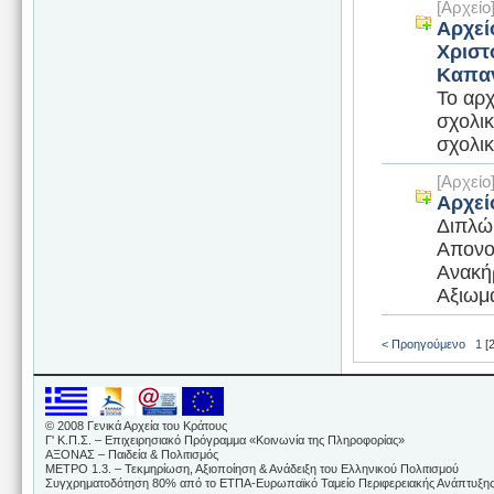
[Αρχεί
Αρχεί
Χριστ
Καπα
Το αρχ
σχολικ
σχολικ
[Αρχεί
Αρχεί
Διπλώ
Απονο
Ανακή
Αξιωμα
< Προηγούμενο
1
[2
© 2008 Γενικά Αρχεία του Κράτους
Γ' Κ.Π.Σ. – Επιχειρησιακό Πρόγραμμα «Κοινωνία της Πληροφορίας»
ΑΞΟΝΑΣ – Παιδεία & Πολιτισμός
ΜΕΤΡΟ 1.3. – Τεκμηρίωση, Αξιοποίηση & Ανάδειξη του Ελληνικού Πολιτισμού
Συγχρηματοδότηση 80% από το ΕΤΠΑ-Ευρωπαϊκό Ταμείο Περιφερειακής Ανάπτυξης