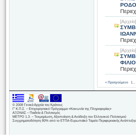
ΡΟΔΟ
Περιεχ
[Αρχεί
ΣΥΜΒ
ΙΩΑΝ
Περιεχ
[Αρχεί
ΣΥΜΒ
ΦΙΛΙ
Περιεχ
< Προηγούμενο
1
...
© 2008 Γενικά Αρχεία του Κράτους
Γ' Κ.Π.Σ. – Επιχειρησιακό Πρόγραμμα «Κοινωνία της Πληροφορίας»
ΑΞΟΝΑΣ – Παιδεία & Πολιτισμός
ΜΕΤΡΟ 1.3. – Τεκμηρίωση, Αξιοποίηση & Ανάδειξη του Ελληνικού Πολιτισμού
Συγχρηματοδότηση 80% από το ΕΤΠΑ-Ευρωπαϊκό Ταμείο Περιφερειακής Ανάπτυξης