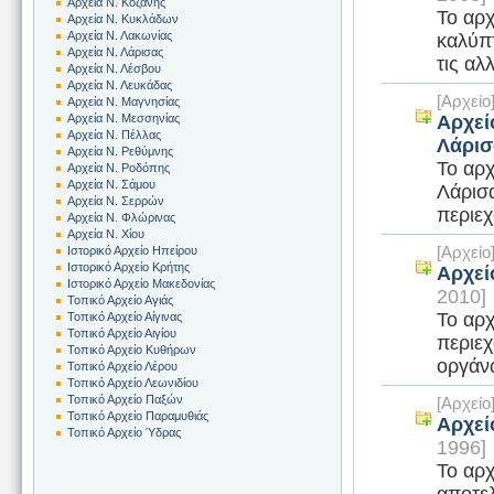
Αρχεία Ν. Κοζάνης
Το αρχ
Αρχεία Ν. Κυκλάδων
Αρχεία Ν. Λακωνίας
καλύπτ
Αρχεία Ν. Λάρισας
τις αλ
Αρχεία Ν. Λέσβου
Αρχεία Ν. Λευκάδας
[Αρχεί
Αρχεία Ν. Μαγνησίας
Αρχεί
Αρχεία Ν. Μεσσηνίας
Αρχεία Ν. Πέλλας
Λάρισ
Αρχεία Ν. Ρεθύμνης
Το αρχ
Αρχεία Ν. Ροδόπης
Αρχεία Ν. Σάμου
Λάρισα
Αρχεία Ν. Σερρών
περιεχ
Αρχεία Ν. Φλώρινας
Αρχεία Ν. Χίου
[Αρχεί
Ιστορικό Αρχείο Ηπείρου
Ιστορικό Αρχείο Κρήτης
Αρχεί
Ιστορικό Αρχείο Μακεδονίας
2010]
Τοπικό Αρχείο Αγιάς
Το αρχ
Τοπικό Αρχείο Αίγινας
Τοπικό Αρχείο Αιγίου
περιε
Τοπικό Αρχείο Κυθήρων
οργάνω
Τοπικό Αρχείο Λέρου
Τοπικό Αρχείο Λεωνιδίου
Τοπικό Αρχείο Παξών
[Αρχεί
Τοπικό Αρχείο Παραμυθιάς
Αρχεί
Τοπικό Αρχείο Ύδρας
1996]
Το αρχ
αποτελ