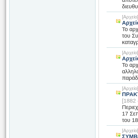
διευθυ
[Αρχεί
Αρχεί
Το αρχ
του Συ
καταγ
[Αρχεί
Αρχεί
Το αρχ
αλληλ
παράδ
[Αρχεί
ΠΡΑΚ
[1882 
Περιεχ
17 Σεπ
του 18
[Αρχεί
ΣΥΜΒ