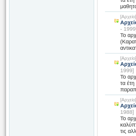
μαθητο
[Αρχεί
Αρχεί
- 1999
Το αρ
(Καρατ
αντικα
[Αρχεί
Αρχεί
1999]
Το αρχ
τα έτη
παραπά
[Αρχεί
Αρχεί
1988]
Το αρχ
καλύπτ
τις αλ