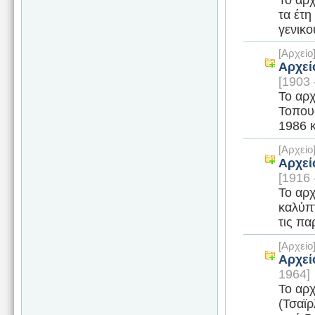
τα έτη
γενικο
[Αρχεί
Αρχεί
[1903 
Το αρχ
Τοπουσ
1986 κ
[Αρχεί
Αρχεί
[1916 
Το αρ
καλύπτ
τις π
[Αρχεί
Αρχεί
1964]
Το αρ
(Τσαϊρ