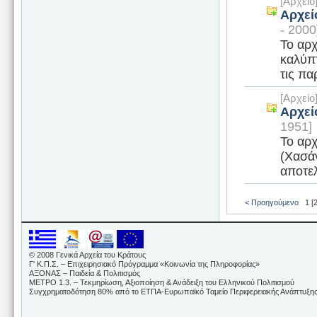
[Αρχεί
Αρχεί
- 2000
Το αρχ
καλύπτ
τις π
[Αρχεί
Αρχεί
1951]
Το αρ
(Χασάν
αποτελ
< Προηγούμενο
1
[2
© 2008 Γενικά Αρχεία του Κράτους
Γ' Κ.Π.Σ. – Επιχειρησιακό Πρόγραμμα «Κοινωνία της Πληροφορίας»
ΑΞΟΝΑΣ – Παιδεία & Πολιτισμός
ΜΕΤΡΟ 1.3. – Τεκμηρίωση, Αξιοποίηση & Ανάδειξη του Ελληνικού Πολιτισμού
Συγχρηματοδότηση 80% από το ΕΤΠΑ-Ευρωπαϊκό Ταμείο Περιφερειακής Ανάπτυξης