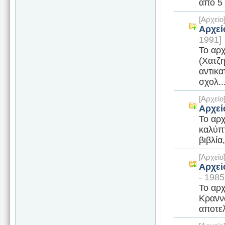
από 5 
[Αρχεί
Αρχεί
1991]
Το αρ
(Χατζη
αντικα
σχολ..
[Αρχεί
Αρχεί
Το αρχ
καλύπτ
βιβλία
[Αρχεί
Αρχεί
- 1985
Το αρχ
Κραννώ
αποτελ