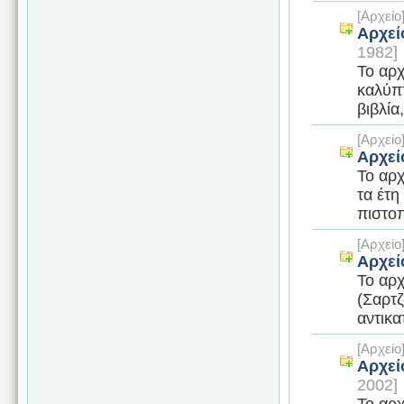
[Αρχεί
Αρχεί
1982]
Το αρχ
καλύπτ
βιβλία
[Αρχεί
Αρχεί
Το αρχ
τα έτη
πιστοπ
[Αρχεί
Αρχεί
Το αρχ
(Σαρτζ
αντικα
[Αρχεί
Αρχεί
2002]
Το αρχ