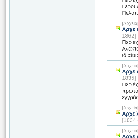
Γερουσ
Πελοπο
[Αρχεί
Αρχεί
1862]
Περιέχ
Ανακτό
ιδιαίτ
[Αρχεί
Αρχεί
1835]
Περιέχ
πρωτόκ
εγγρά
[Αρχεί
Αρχεί
[1834 
[Αρχεί
Αρχεί