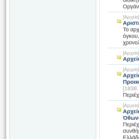
Οργάνω
[Αρχεί
Αριστ
Το αρχ
όγκου,
χρονολ
[Αρχεί
Αρχεί
[Αρχεί
Αρχεί
Προικ
[1838 
Περιέχ
[Αρχεί
Αρχεί
Όθων
Περιέχ
συνθή
Ελλάδο