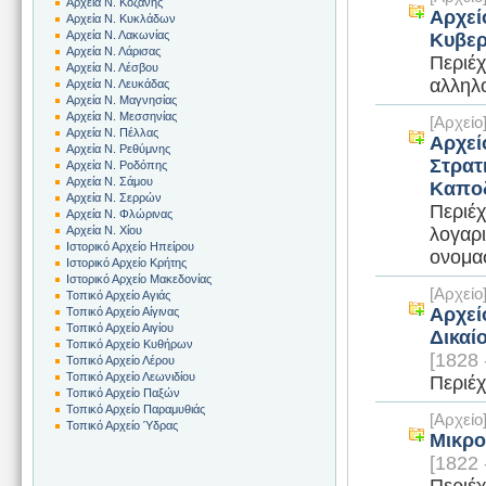
Αρχεία Ν. Κοζάνης
Αρχεί
Αρχεία Ν. Κυκλάδων
Αρχεία Ν. Λακωνίας
Κυβερ
Αρχεία Ν. Λάρισας
Περιέχ
Αρχεία Ν. Λέσβου
αλληλ
Αρχεία Ν. Λευκάδας
Αρχεία Ν. Μαγνησίας
Αρχεία Ν. Μεσσηνίας
[Αρχεί
Αρχεία Ν. Πέλλας
Αρχεί
Αρχεία Ν. Ρεθύμνης
Στρατ
Αρχεία Ν. Ροδόπης
Αρχεία Ν. Σάμου
Καποδ
Αρχεία Ν. Σερρών
Περιέχ
Αρχεία Ν. Φλώρινας
λογαρ
Αρχεία Ν. Χίου
Ιστορικό Αρχείο Ηπείρου
ονομασ
Ιστορικό Αρχείο Κρήτης
Ιστορικό Αρχείο Μακεδονίας
[Αρχεί
Τοπικό Αρχείο Αγιάς
Αρχεί
Τοπικό Αρχείο Αίγινας
Τοπικό Αρχείο Αιγίου
Δικαί
Τοπικό Αρχείο Κυθήρων
[1828 
Τοπικό Αρχείο Λέρου
Τοπικό Αρχείο Λεωνιδίου
Περιέχ
Τοπικό Αρχείο Παξών
Τοπικό Αρχείο Παραμυθιάς
[Αρχεί
Τοπικό Αρχείο Ύδρας
Μικρο
[1822 
Περιέχ