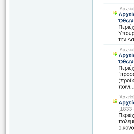
[Αρχεί
Αρχεί
Όθων
Περιέχ
Υπουργ
την Ασ
[Αρχεί
Αρχεί
Όθων
Περιέχ
[προσω
(προϋπ
ποινι..
[Αρχεί
Αρχεί
[1833 
Περιέχ
πολεμι
οικονο