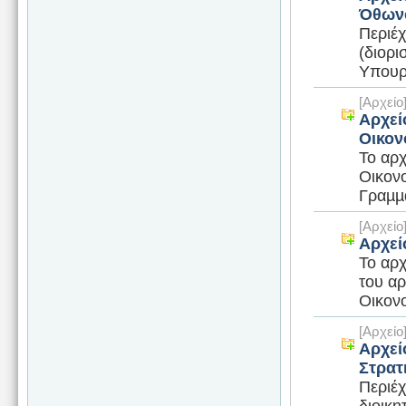
Όθων
Περιέχ
(διορι
Υπουργ
[Αρχεί
Αρχεί
Οικον
Το αρχ
Οικονο
Γραµµα
[Αρχεί
Αρχεί
Το αρχ
του αρ
Οικονο
[Αρχεί
Αρχεί
Στρατ
Περιέ
διοικ