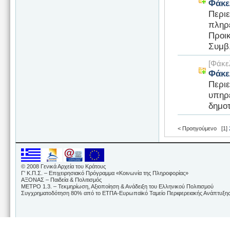
Φάκε
Περιε
πληρ
Προι
Συμβ.
[Φάκε
Φάκε
Περι
υπηρ
δημοτ
< Προηγούμενο
[1]
© 2008 Γενικά Αρχεία του Κράτους
Γ' Κ.Π.Σ. – Επιχειρησιακό Πρόγραμμα «Κοινωνία της Πληροφορίας»
ΑΞΟΝΑΣ – Παιδεία & Πολιτισμός
ΜΕΤΡΟ 1.3. – Τεκμηρίωση, Αξιοποίηση & Ανάδειξη του Ελληνικού Πολιτισμού
Συγχρηματοδότηση 80% από το ΕΤΠΑ-Ευρωπαϊκό Ταμείο Περιφερειακής Ανάπτυξης