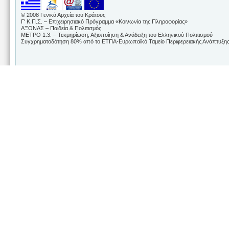
© 2008 Γενικά Αρχεία του Κράτους
Γ' Κ.Π.Σ. – Επιχειρησιακό Πρόγραμμα «Κοινωνία της Πληροφορίας»
ΑΞΟΝΑΣ – Παιδεία & Πολιτισμός
ΜΕΤΡΟ 1.3. – Τεκμηρίωση, Αξιοποίηση & Ανάδειξη του Ελληνικού Πολιτισμού
Συγχρηματοδότηση 80% από το ΕΤΠΑ-Ευρωπαϊκό Ταμείο Περιφερειακής Ανάπτυξης