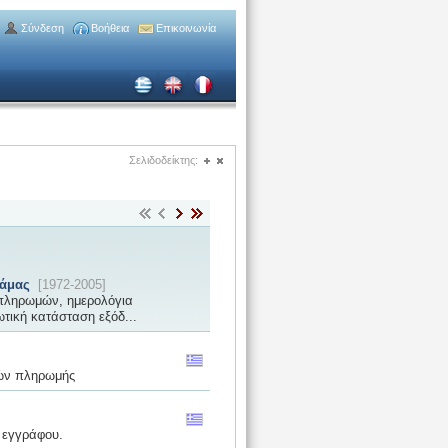
Σύνδεση
Βοήθεια
Επικοινωνία
Σελιδοδείκτης:
(+)
(-)
ράμας
[1972-2005]
 πληρωμών, ημερολόγια
τική κατάσταση εξόδ...
λών πληρωμής
 εγγράφου.