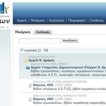
Αρχική
Πλοήγηση
Αναζήτηση
Πληροφορίες
Συνδέσεις
Πλοήγηση
Συλλογές
77 εγγραφές [1 - 20]
[Φορέας] GRGSA-DRA
Αρχεία Ν. Δράμας
[Αρχείο] GRGSA-DRA_ADM003
Αρχείο Υπηρεσίας Δημοσιονομικού Ελέγχου Ν. Δ
Βιβλία πρωτοκόλλου, υπολόγου, εγκρίσεων-εντολών
εκδοθέντων Χ.Ε.Π., κατανομές πιστώσεων, συγκεντρω
[Φάκελος] GRGSA-DRA_ADM003.01.F000001
Φάκελος #001
[1972-1990]
Βιβλίο υπολόγων Χ.Ε.Π.(2), βιβλίο εγκρίσεων-εντο
[Φάκελος] GRGSA-DRA_ADM003.01.F000002
Φάκελος #002
[1980-1988]
Βιβλία πρωτοκόλλου, βιβλία παράδοσης-παραλαβής