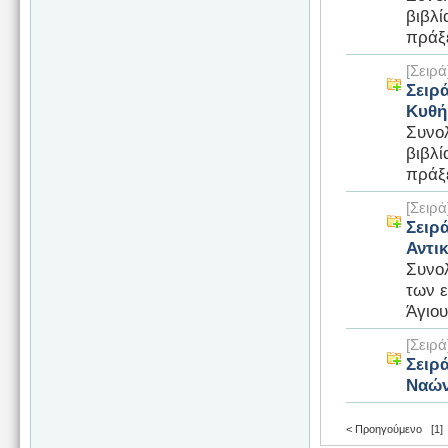
βιβλί
πράξε
[Σειρ
Σειρ
Κυθ
Συνο
βιβλί
πράξε
[Σειρ
Σειρά
Αντι
Συνολ
των ε
Άγιου
[Σειρ
Σειρ
Ναών
< Προηγούμενο
[1]