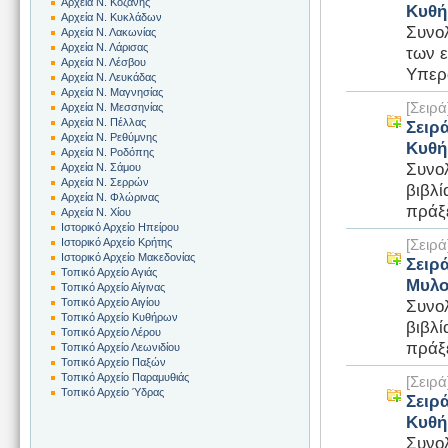
Αρχεία Ν. Κοζάνης
Κυθ
Αρχεία Ν. Κυκλάδων
Συνολ
Αρχεία Ν. Λακωνίας
Αρχεία Ν. Λάρισας
των ε
Αρχεία Ν. Λέσβου
Υπερ
Αρχεία Ν. Λευκάδας
Αρχεία Ν. Μαγνησίας
[Σειρ
Αρχεία Ν. Μεσσηνίας
Αρχεία Ν. Πέλλας
Σειρά
Αρχεία Ν. Ρεθύμνης
Κυθ
Αρχεία Ν. Ροδόπης
Συνολ
Αρχεία Ν. Σάμου
Αρχεία Ν. Σερρών
βιβλί
Αρχεία Ν. Φλώρινας
πράξε
Αρχεία Ν. Χίου
Ιστορικό Αρχείο Ηπείρου
Ιστορικό Αρχείο Κρήτης
[Σειρ
Ιστορικό Αρχείο Μακεδονίας
Σειρά
Τοπικό Αρχείο Αγιάς
Μυλο
Τοπικό Αρχείο Αίγινας
Συνο
Τοπικό Αρχείο Αιγίου
Τοπικό Αρχείο Κυθήρων
βιβλί
Τοπικό Αρχείο Λέρου
πράξ
Τοπικό Αρχείο Λεωνιδίου
Τοπικό Αρχείο Παξών
Τοπικό Αρχείο Παραμυθιάς
[Σειρ
Τοπικό Αρχείο Ύδρας
Σειρ
Κυθ
Συνολ