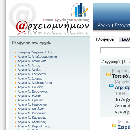
Αρχική
Πλοήγησ
Πλοήγηση
Συλλ
Πλοήγηση στα αρχεία
Κεντρική Υπηρεσία Γ.Α.Κ.
Αρχεία Ν. Αιτωλοακαρνανίας
Αρχεία Ν. Αργολίδας
7 εγγραφές [1 - 
Αρχεία Ν. Άρτας
Αρχεία Ν. Αχαΐας
[Φορέας
Αρχεία Ν. Γρεβενών
Τοπικό
Αρχεία Ν. Δράμας
[Αρχεί
Αρχεία Ν. Δωδεκανήσου
Ληξια
Αρχεία Ν. Ευβοίας
Αρχεία Ν. Ευρυτανίας
1904]
Αρχεία Ν. Ηλείας
Το Ληξ
Αρχεία Ν. Ημαθίας
Αντικυ
Αρχεία Ν. Ηρακλείου
Αρχεία Ν. Καβάλας
γεννήσ
Αρχεία Ν. Καρδίτσας
Αρχεία Ν. Καστοριάς
[Σειρ
Αρχεία Ν. Κέρκυρας
Σειρ
Αρχεία Ν. Κεφαλληνίας