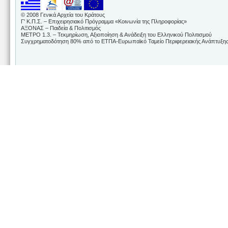
© 2008 Γενικά Αρχεία του Κράτους
Γ' Κ.Π.Σ. – Επιχειρησιακό Πρόγραμμα «Κοινωνία της Πληροφορίας»
ΑΞΟΝΑΣ – Παιδεία & Πολιτισμός
ΜΕΤΡΟ 1.3. – Τεκμηρίωση, Αξιοποίηση & Ανάδειξη του Ελληνικού Πολιτισμού
Συγχρηματοδότηση 80% από το ΕΤΠΑ-Ευρωπαϊκό Ταμείο Περιφερειακής Ανάπτυξης